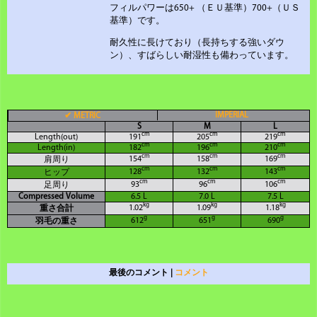
フィルパワーは650+ （ＥＵ基準）700+（ＵＳ
基準）です。
耐久性に長けており（長持ちする強いダウ
ン）、すばらしい耐湿性も備わっています。
IMPERIAL
✔
METRIC
S
M
L
cm
cm
cm
Length(out)
191
205
219
cm
cm
cm
Length(in)
182
196
210
cm
cm
cm
154
158
169
肩周り
cm
cm
cm
128
132
143
ヒップ
cm
cm
cm
93
96
106
足周り
Compressed Volume
6.5 L
7.0 L
7.5 L
kg
kg
kg
1.02
1.09
1.18
重さ合計
g
g
g
612
651
690
羽毛の重さ
最後のコメント |
コメント