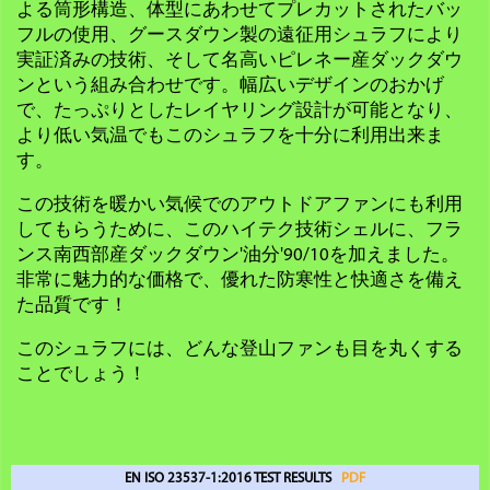
よる筒形構造、体型にあわせてプレカットされたバッ
フルの使用、グースダウン製の遠征用シュラフにより
実証済みの技術、そして名高いピレネー産ダックダウ
ンという組み合わせです。幅広いデザインのおかげ
で、たっぷりとしたレイヤリング設計が可能となり、
より低い気温でもこのシュラフを十分に利用出来ま
す。
この技術を暖かい気候でのアウトドアファンにも利用
してもらうために、このハイテク技術シェルに、フラ
ンス南西部産ダックダウン'油分'90/10を加えました。
非常に魅力的な価格で、優れた防寒性と快適さを備え
た品質です！
このシュラフには、どんな登山ファンも目を丸くする
ことでしょう！
EN ISO 23537-1:2016 TEST RESULTS
PDF