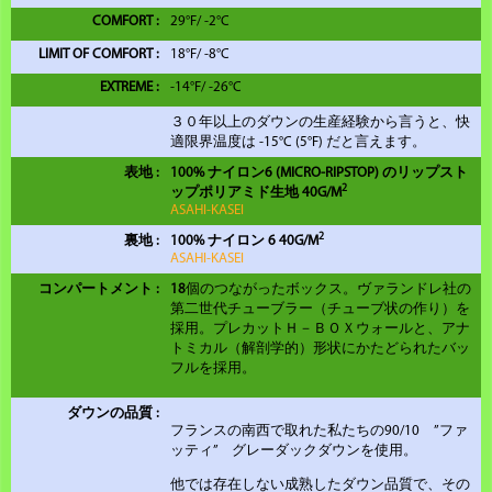
COMFORT :
29°F
/
-2°C
LIMIT OF COMFORT :
18°F
/
-8°C
EXTREME :
-14°F
/
-26°C
３０年以上のダウンの生産経験から言うと、快
適限界温度は -15°C (5°F) だと言えます。
表地 :
100% ナイロン6 (MICRO-RIPSTOP) のリップスト
2
ップポリアミド生地 40G/M
ASAHI-KASEI
2
裏地 :
100% ナイロン 6 40G/M
ASAHI-KASEI
コンパートメント :
18
個のつながったボックス。ヴァランドレ社の
第二世代チューブラー（チューブ状の作り）を
採用。プレカットＨ－ＢＯＸウォールと、アナ
トミカル（解剖学的）形状にかたどられたバッ
フルを採用。
ダウンの品質 :
フランスの南西で取れた私たちの90/10 ”ファ
ッティ” グレーダックダウンを使用。
他では存在しない成熟したダウン品質で、その